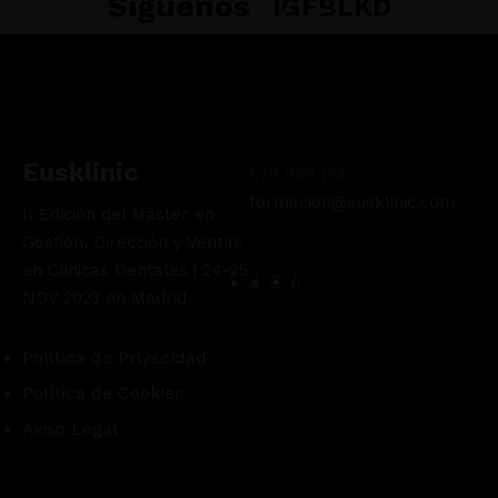
Síguenos
IG
FB
LKD
Eusklinic
679 888 124
formacion@eusklinic.com
II Edición del Máster en
Gestión, Dirección y Ventas
en Clinicas Dentales | 24-25
NOV 2023 en Madrid.
Política de Privacidad
Política de Cookies
Aviso Legal