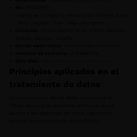
Responsable:
EUSKLINIC SOLUTIONS SL.
NIF:
B67651901
Inscrita en el registro mercantil de BIZKAIA, tomo
, libro , sección , folio , hoja , inscripción .
Domicilio:
C/ San Andrés 10, 3I, 4 8370, Bermeo,
Bizkaia., Bizkaia - España.
Correo electrónico:
formacion@eusklinic.com
Teléfono de contacto:
679 888 124
Sitio Web:
https://formacion.eusklinic.com
Principios aplicados en el
tratamiento de datos
En el tratamiento de sus datos personales, el
Titular aplicará los siguientes principios que se
ajustan a las exigencias del nuevo reglamento
europeo de protección de datos (RGPD):