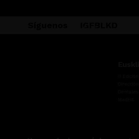
Síguenos
IG
FB
LKD
Euskl
II Edició
Dirección
Dentales
Madrid.