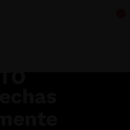
TO
fechas
mente