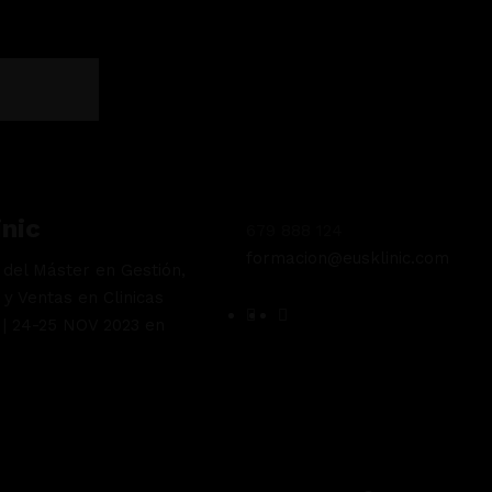
inic
679 888 124
formacion@eusklinic.com
n del Máster en Gestión,
 y Ventas en Clinicas
 | 24-25 NOV 2023 en