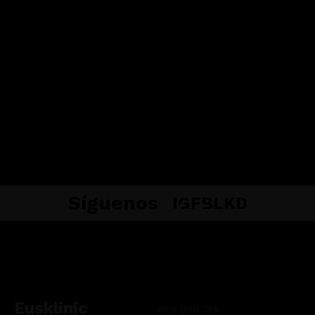
PRÓXIMAMENTE
Síguenos
IG
FB
LKD
Eusklinic
679 888 124