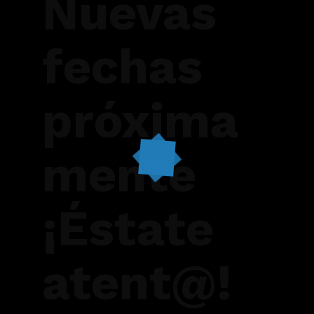
Nuevas
fechas
próxima
mente
¡Éstate
atent@!